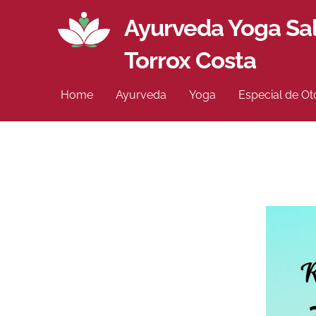
Ayurveda Yoga Sal
Torrox Costa
Home
Ayurveda
Yoga
Especial de O