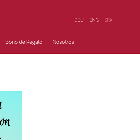
DEU
ENG
SPA
Bono de Regalo
Nosotros