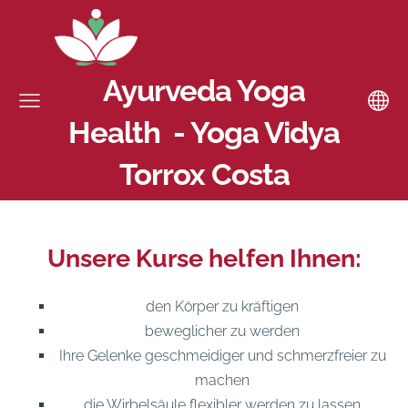
Ayurveda Yoga
Health - Yoga Vidya
Torrox Costa
Unsere Kurse helfen Ihnen:
den Körper zu kräftigen
beweglicher zu werden
Ihre Gelenke geschmeidiger und schmerzfreier zu
machen
die Wirbelsäule flexibler werden zu lassen